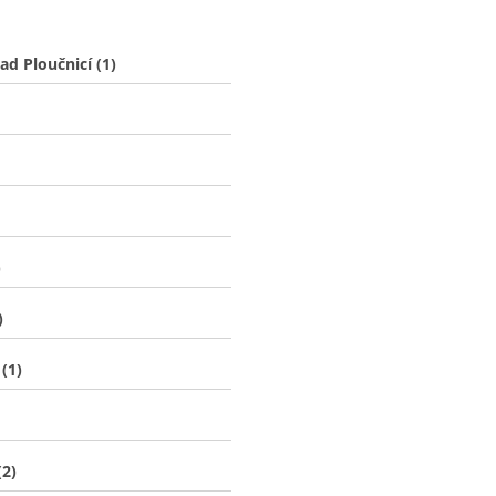
d Ploučnicí (1)
)
)
 (1)
(2)