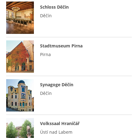
Schloss Děčín
Děčín
Stadtmuseum Pirna
Pirna
Synagoge Děčín
Děčín
Volkssaal Hraničář
Ústí nad Labem