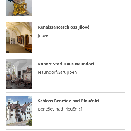
Renaissanceschloss Jílové
Jílové
Robert Sterl Haus Naundorf
Naundorf/Struppen
Schloss Benešov nad Ploučnicí
Benešov nad Ploučnicí