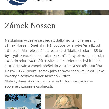
Zámek Nossen
Na skálním výběžku se zvedá z dálky viditelný renesanční
zámek Nossen. Dnešní vnější podoba byla vytvářena již od
16.století. Majitelé celého areálu se střídali, od roku 1185 to
byli rytíři z Nuzzinu, od roku 1315 míšeňský biskup a od roku
1436 do roku 1540 klášter Altzella. Po reformaci byl klášter
sekularizován a zámek přešel do vlastnictví saského kurfiřta.
Do roku 1775 sloužil zámek jako správní centrum, jakož i jako
lovecký a cestovní tábor saského kurfiřta.
Stálá výstava ukazuje rozmanitou historii zámku a s ní
spojené významné osobnosti.